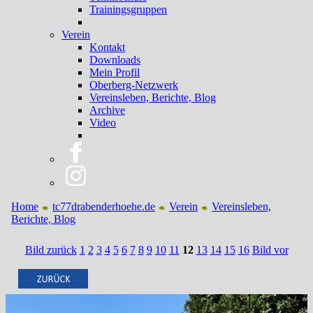
Trainingsgruppen
Verein
Kontakt
Downloads
Mein Profil
Oberberg-Netzwerk
Vereinsleben, Berichte, Blog
Archive
Video
Home
tc77drabenderhoehe.de
Verein
Vereinsleben,
Berichte, Blog
Bild zurück
1
2
3
4
5
6
7
8
9
10
11
12
13
14
15
16
Bild vor