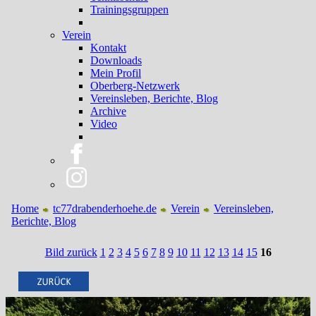
Trainingsgruppen
Verein
Kontakt
Downloads
Mein Profil
Oberberg-Netzwerk
Vereinsleben, Berichte, Blog
Archive
Video
Home
tc77drabenderhoehe.de
Verein
Vereinsleben,
Berichte, Blog
Bild zurück
1
2
3
4
5
6
7
8
9
10
11
12
13
14
15
16