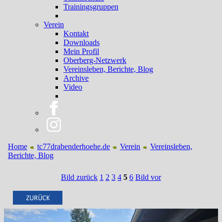
Trainingsgruppen
Verein
Kontakt
Downloads
Mein Profil
Oberberg-Netzwerk
Vereinsleben, Berichte, Blog
Archive
Video
Home
tc77drabenderhoehe.de
Verein
Vereinsleben,
Berichte, Blog
Bild zurück
1
2
3
4
5
6
Bild vor