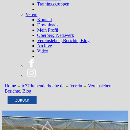
Trainingsgruppen
Verein
Kontakt
Downloads
Mein Profil
Oberberg-Netzwerk
Vereinsleben, Berichte, Blog
Archive
Video
Home
tc77drabenderhoehe.de
Verein
Vereinsleben,
Berichte, Blog