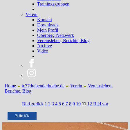
Trainingsgruppen
Verein
Kontakt
Downloads
Mein Profil
Oberberg-Netzwerk
Vereinsleben, Berichte, Blog
Archive
Video
Home
tc77drabenderhoehe.de
Verein
Vereinsleben,
Berichte, Blog
Bild zurück
1
2
3
4
5
6
7
8
9
10
11
12
Bild vor