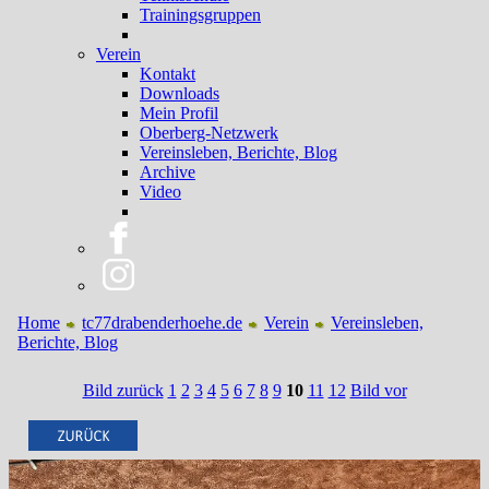
Trainingsgruppen
Verein
Kontakt
Downloads
Mein Profil
Oberberg-Netzwerk
Vereinsleben, Berichte, Blog
Archive
Video
Home
tc77drabenderhoehe.de
Verein
Vereinsleben,
Berichte, Blog
Bild zurück
1
2
3
4
5
6
7
8
9
10
11
12
Bild vor