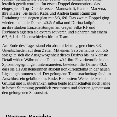
letztlich geteilt wurden: Im ersten Doppel demonstrierte das
eingespielte Top-Duo der ersten Mannschaft, Pia und Marzena,
ihre Klasse. Sie ließen Katja und Andrea kaum Raum zur
Entfaltung und siegten glatt mit 6:3, 6:0. Das zweite Doppel ging
wiederum an die Damen 40.2: Anika und Dorina knüpften nahtlos
an ihre starken Einzelleistungen an. Gegen Silke RF und
Reyhaneh agierten sie extrem souverän und sicherten mit einem
6:3, 6:1 das Unentschieden für ihr Team.
Am Ende des Tages stand ein absolut leistungsgerechtes 3:3-
Unentschieden auf dem Zettel. Mit einem Satzverhältnis von 6:6
spiegelte sich die Ausgewogenheit dieses Derbys bis ins kleinste
Detail wider. Während die Damen 40.1 ihre Favoritenrolle in den
Spitzenbegegnungen untermauerten, bewiesen die Damen 40.2,
dass sie als Aufsteigerinnen absolut konkurrenzfähig in der neuen
Liga angekommen sind. Der gelungene Tennisnachmittag fand im
Anschluss ein gebührendes Ende: Bei bestem Wetter, leckerem
Grillgut und Kaltgetränken saßen beide Mannschaften noch lange
in bester Stimmung gemütlich zusammen und feierten gemeinsam
den gelungenen Saisonstart.
Weitere Berichte