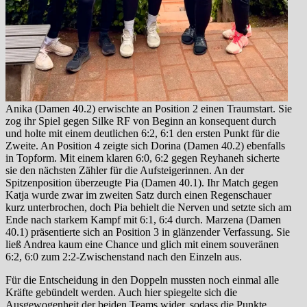
Anika (Damen 40.2) erwischte an Position 2 einen Traumstart. Sie
zog ihr Spiel gegen Silke RF von Beginn an konsequent durch
und holte mit einem deutlichen 6:2, 6:1 den ersten Punkt für die
Zweite. An Position 4 zeigte sich Dorina (Damen 40.2) ebenfalls
in Topform. Mit einem klaren 6:0, 6:2 gegen Reyhaneh sicherte
sie den nächsten Zähler für die Aufsteigerinnen. An der
Spitzenposition überzeugte Pia (Damen 40.1). Ihr Match gegen
Katja wurde zwar im zweiten Satz durch einen Regenschauer
kurz unterbrochen, doch Pia behielt die Nerven und setzte sich am
Ende nach starkem Kampf mit 6:1, 6:4 durch. Marzena (Damen
40.1) präsentierte sich an Position 3 in glänzender Verfassung. Sie
ließ Andrea kaum eine Chance und glich mit einem souveränen
6:2, 6:0 zum 2:2-Zwischenstand nach den Einzeln aus.
Für die Entscheidung in den Doppeln mussten noch einmal alle
Kräfte gebündelt werden. Auch hier spiegelte sich die
Ausgewogenheit der beiden Teams wider, sodass die Punkte