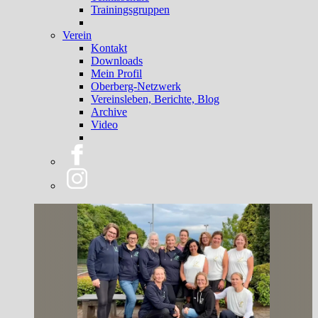
Trainingsgruppen
Verein
Kontakt
Downloads
Mein Profil
Oberberg-Netzwerk
Vereinsleben, Berichte, Blog
Archive
Video