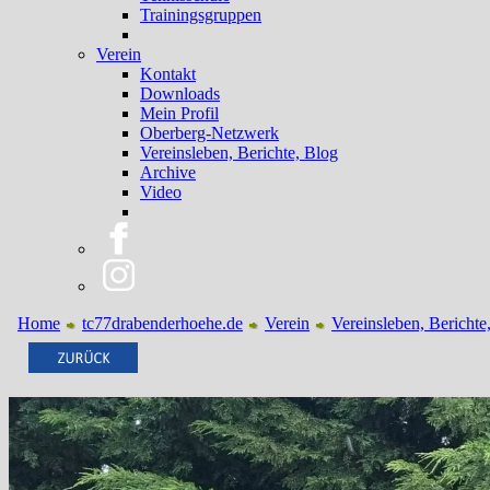
Trainingsgruppen
Verein
Kontakt
Downloads
Mein Profil
Oberberg-Netzwerk
Vereinsleben, Berichte, Blog
Archive
Video
Home
tc77drabenderhoehe.de
Verein
Vereinsleben, Berichte