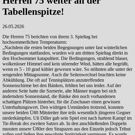
Herren 75 weiter an der
Tabellenspitze!
26.05.2026
Die Herren 75 berichten von ihrem 3. Spieltag bei
hochsommerlichen Temperaturen:
„Nachdem die ersten beiden Begegnungen unter fast winterlichen
Bedingungen stattfanden, wurden wir am dritten Spieltag direkt in
den Hochsommer katapultiert. Die Bedingungen, strahlend blauer,
wolkenloser Himmel und kein störender Wind, hätten alle begrüßt,
wenn es 5 - 10 grad kühler gewesen wäre. So stöhnten alle unter der
sengenden Mittagssonne. Auch die Seitenwechsel brachten keine
Abkühlung. Die oft auf Tennisplätzen anzutreffenden
Sonnenschirme bei den Bänken, fehlten bei uns leider. Auf der
anderen Seite hatte die Szenerie, alte Männer tragen bei sich
änderndem Sonnenstand, die Bänke den noch vorhandenen
schattigen Plätzen hinterher, für die Zuschauer einen gewissen
Unterhaltungswert. Den widrigen Umständen trotzend, konnten
unsere beiden Ü80 Mitstreiter ihre teils wesentlich jüngeren Gegner
niederkämpfen. Uli Diller gab sein Spiel erst nach hartem Kampf im
Tie-Break des zweiten Satzes ab. In den anschließenden Doppeln
mussten unsere Ü80er den Strapazen aus den Einzeln jedoch Tribut
zollen und ließen ihre gewohnte Spritzigkeit vermissen. Es wurde