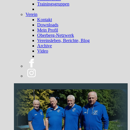
Trainingsgruppen
Verein
Kontakt
Downloads
Mein Profil
Oberberg-Netzwerk
Vereinsleben, Berichte, Blog
Archive
Video