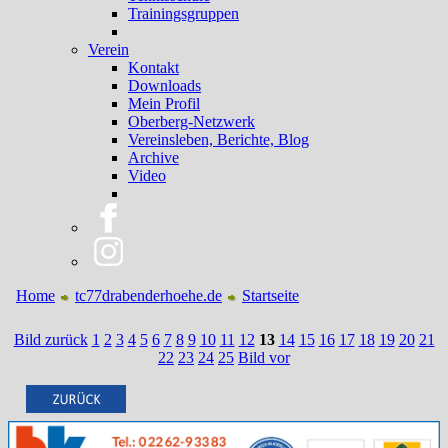
Trainingsgruppen
Verein
Kontakt
Downloads
Mein Profil
Oberberg-Netzwerk
Vereinsleben, Berichte, Blog
Archive
Video
Home
tc77drabenderhoehe.de
Startseite
Bild zurück
1
2
3
4
5
6
7
8
9
10
11
12
13
14
15
16
17
18
19
20
21
22
23
24
25
Bild vor