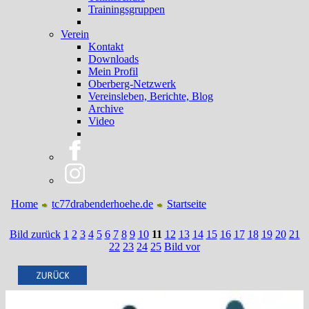
Trainingsgruppen
Verein
Kontakt
Downloads
Mein Profil
Oberberg-Netzwerk
Vereinsleben, Berichte, Blog
Archive
Video
Home
tc77drabenderhoehe.de
Startseite
Bild zurück
1
2
3
4
5
6
7
8
9
10
11
12
13
14
15
16
17
18
19
20
21
22
23
24
25
Bild vor