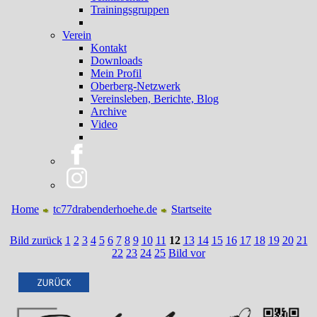
Trainingsgruppen
Verein
Kontakt
Downloads
Mein Profil
Oberberg-Netzwerk
Vereinsleben, Berichte, Blog
Archive
Video
Home
tc77drabenderhoehe.de
Startseite
Bild zurück
1
2
3
4
5
6
7
8
9
10
11
12
13
14
15
16
17
18
19
20
21
22
23
24
25
Bild vor