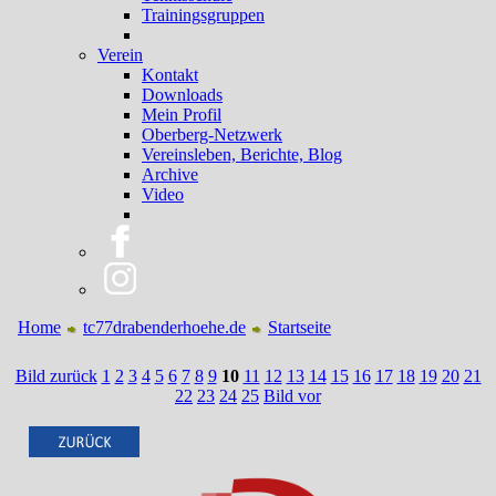
Trainingsgruppen
Verein
Kontakt
Downloads
Mein Profil
Oberberg-Netzwerk
Vereinsleben, Berichte, Blog
Archive
Video
Home
tc77drabenderhoehe.de
Startseite
Bild zurück
1
2
3
4
5
6
7
8
9
10
11
12
13
14
15
16
17
18
19
20
21
22
23
24
25
Bild vor