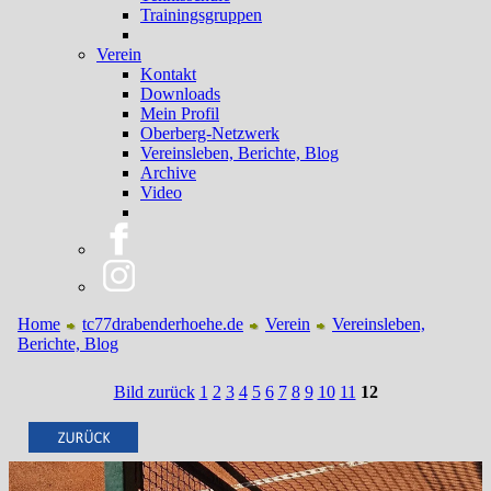
Trainingsgruppen
Verein
Kontakt
Downloads
Mein Profil
Oberberg-Netzwerk
Vereinsleben, Berichte, Blog
Archive
Video
Home
tc77drabenderhoehe.de
Verein
Vereinsleben,
Berichte, Blog
Bild zurück
1
2
3
4
5
6
7
8
9
10
11
12